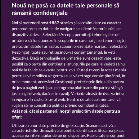
Magic Book 6
Horsemen
Nouă ne pasă ca datele tale personale să
rămână confidențiale
Noi și partenerii noștri
887
stocăm și accesăm date cu caracter
personal, precum datele de navigare sau identificatorii unici, pe
dispozitivul dvs. . Selectând Accept, permiteți tehnologiilor de
urmărire să funcționeze în scopurile în care noi și partenerii noștri
prelucrăm datele furnizate, scopuri prezentate mai jos. . Selectând
40 Thieves
Magic Book
Respingeți toate sau retragându-vă consimțământul, le veți
dezactiva. Dacă tehnologiile de urmărire sunt dezactivate, este
posibil ca o parte din conținut și anunțurile pe care le vedeți să nu
Termeni și condiții
mai fie la fel de relevante pentru dvs. Puteți reveni la acest meniu
pentru a vă modifica alegerea sau a vă retrage consimțământul, în
orice moment, accesând Gestionați preferințele linkul din partea
Declarație privind confidențialitatea și
de jos a paginii web [sau pictograma plutitoare din partea stângă
cookies
jos a paginii web, dacă este cazul]. Varianta aleasă de dvs. va intra
în vigoare în cadrul Site-ul web. Pentru detalii suplimentare, vă
Asistență tehnică
Firmă
rugăm să ne consultați politica privind confidențialitatea.
Atât noi, cât și partenerii noștri prelucrăm datele pentru a
Întrebări frecvente
oferi:
Utilizarea unor date precise de geolocație. Scanarea activă a
caracteristicilor dispozitivului pentru identificare. Stocarea și/sau
Trimite Cererea de Retragere
accesarea informațiilor de pe un dispozitiv. Publicitate și conținut