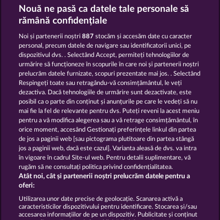
Golden Ei of Moorhuhn
Wild Rapa Nui
Nouă ne pasă ca datele tale personale să
rămână confidențiale
Noi și partenerii noștri
887
stocăm și accesăm date cu caracter
personal, precum datele de navigare sau identificatorii unici, pe
dispozitivul dvs. . Selectând Accept, permiteți tehnologiilor de
urmărire să funcționeze în scopurile în care noi și partenerii noștri
prelucrăm datele furnizate, scopuri prezentate mai jos. . Selectând
Cutie Cat
Savanna Moon
Respingeți toate sau retragându-vă consimțământul, le veți
dezactiva. Dacă tehnologiile de urmărire sunt dezactivate, este
posibil ca o parte din conținut și anunțurile pe care le vedeți să nu
Termeni și condiții
mai fie la fel de relevante pentru dvs. Puteți reveni la acest meniu
pentru a vă modifica alegerea sau a vă retrage consimțământul, în
orice moment, accesând Gestionați preferințele linkul din partea
Declarație privind confidențialitatea și
de jos a paginii web [sau pictograma plutitoare din partea stângă
cookies
jos a paginii web, dacă este cazul]. Varianta aleasă de dvs. va intra
în vigoare în cadrul Site-ul web. Pentru detalii suplimentare, vă
Asistență tehnică
Firmă
rugăm să ne consultați politica privind confidențialitatea.
Atât noi, cât și partenerii noștri prelucrăm datele pentru a
Întrebări frecvente
oferi:
Utilizarea unor date precise de geolocație. Scanarea activă a
caracteristicilor dispozitivului pentru identificare. Stocarea și/sau
Trimite Cererea de Retragere
accesarea informațiilor de pe un dispozitiv. Publicitate și conținut