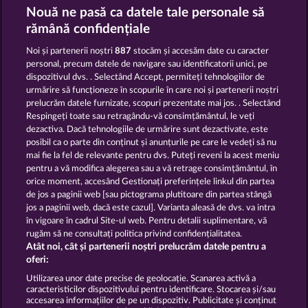
Cleopatra's Crown
Jack Potter and the Book of Teos
Nouă ne pasă ca datele tale personale să
rămână confidențiale
Noi și partenerii noștri
887
stocăm și accesăm date cu caracter
personal, precum datele de navigare sau identificatorii unici, pe
dispozitivul dvs. . Selectând Accept, permiteți tehnologiilor de
urmărire să funcționeze în scopurile în care noi și partenerii noștri
prelucrăm datele furnizate, scopuri prezentate mai jos. . Selectând
Ramses Book
Lucky Pharaoh Wild
Respingeți toate sau retragându-vă consimțământul, le veți
dezactiva. Dacă tehnologiile de urmărire sunt dezactivate, este
posibil ca o parte din conținut și anunțurile pe care le vedeți să nu
Termeni și condiții
mai fie la fel de relevante pentru dvs. Puteți reveni la acest meniu
pentru a vă modifica alegerea sau a vă retrage consimțământul, în
orice moment, accesând Gestionați preferințele linkul din partea
Declarație privind confidențialitatea și
de jos a paginii web [sau pictograma plutitoare din partea stângă
cookies
jos a paginii web, dacă este cazul]. Varianta aleasă de dvs. va intra
în vigoare în cadrul Site-ul web. Pentru detalii suplimentare, vă
Asistență tehnică
Firmă
rugăm să ne consultați politica privind confidențialitatea.
Atât noi, cât și partenerii noștri prelucrăm datele pentru a
Întrebări frecvente
oferi:
Utilizarea unor date precise de geolocație. Scanarea activă a
caracteristicilor dispozitivului pentru identificare. Stocarea și/sau
Trimite Cererea de Retragere
accesarea informațiilor de pe un dispozitiv. Publicitate și conținut