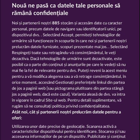
Fruits & Wilds 2
Wild Rubies
Nouă ne pasă ca datele tale personale să
rămână confidențiale
Noi și partenerii noștri
885
stocăm și accesăm date cu caracter
personal, precum datele de navigare sau identificatorii unici, pe
dispozitivul dvs. . Selectând Accept, permiteți tehnologiilor de
urmărire să funcționeze în scopurile în care noi și partenerii noștri
prelucrăm datele furnizate, scopuri prezentate mai jos. . Selectând
Mallorca Wilds
Explodiac Maxi Play
Respingeți toate sau retragându-vă consimțământul, le veți
dezactiva. Dacă tehnologiile de urmărire sunt dezactivate, este
posibil ca o parte din conținut și anunțurile pe care le vedeți să nu
Termeni și condiții
mai fie la fel de relevante pentru dvs. Puteți reveni la acest meniu
pentru a vă modifica alegerea sau a vă retrage consimțământul, în
orice moment, accesând Gestionați preferințele linkul din partea
Declarație privind confidențialitatea și
de jos a paginii web [sau pictograma plutitoare din partea stângă
cookies
jos a paginii web, dacă este cazul]. Varianta aleasă de dvs. va intra
în vigoare în cadrul Site-ul web. Pentru detalii suplimentare, vă
Asistență tehnică
Firmă
rugăm să ne consultați politica privind confidențialitatea.
Atât noi, cât și partenerii noștri prelucrăm datele pentru a
Întrebări frecvente
oferi:
Utilizarea unor date precise de geolocație. Scanarea activă a
caracteristicilor dispozitivului pentru identificare. Stocarea și/sau
Trimite Cererea de Retragere
accesarea informațiilor de pe un dispozitiv. Publicitate și conținut