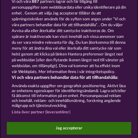
Vi och våra
887
partners lagrar och får tillgång till
personuppgifter som webbläsardata eller unika identifierare på din
GOLDEN EI OF
FOREVER
enhet . Genom att välja Jag accepterar tillåter du att
MOORHUHN
DIAMONDS
spårningstekniker används för de syften som anges under ”Vi och
våra partners behandlar data för att tillhandahålla”. . Om du väljer
Visa alla spel
Avvisa alla eller återkallar ditt samtycke inaktiveras de. Om
spårare är inaktiverade kan visst innehåll och vissa annonser som
du ser vara mindre relevanta för dig. Du kan återkomma till denna
Användarvillkor
meny för att ändra dina val eller återkalla ditt samtycke när som
helst genom att klicka på länken Hantera preferenser längst ned
Sekretess- och cookiepolicy
Avtryck
på webbsidan [eller den flytande ikonen längst ned till vänster på
webbsidan, om tillämpligt]. Dina val kommer att ha effekt inom
Om Företaget
FAQ
vår Webbplats. Mer information finns i vår integritetspolicy.
Vi och våra partners behandlar data för att tillhandahålla:
Skicka in en begäran om att ångra köpet
Använda exakta uppgifter om geografisk positionering. Aktivt läsa
av enhetens egenskaper för identifieringsändamål. Lagra och/eller
få åtkomst till information på en enhet. Personanpassad reklam
och innehåll, reklam- och innehållsmätning, forskning angående
målgrupp och tjänsteutveckling.
Lista över partner (leverantörer)
Sociala casinospel är endast avsedda för
underhållningsändamål och har absolut inget
Jag accepterar
inflytande på eventuell framtida framgång i spel
med riktiga pengar.