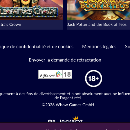
atra's Crown
Jack Potter and the Book of Teos
tique de confidentialité et de cookies
Mentions légales
So
Envoyer la demande de rétractation
quement à des fins de divertissement et n'ont absolument aucune influence
de l'argent réel.
©2026 Whow Games GmbH