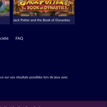
Jack Potter and the Book of Dynasties
ciété
FAQ
 sur vos résultats possibles lors de jeux avec