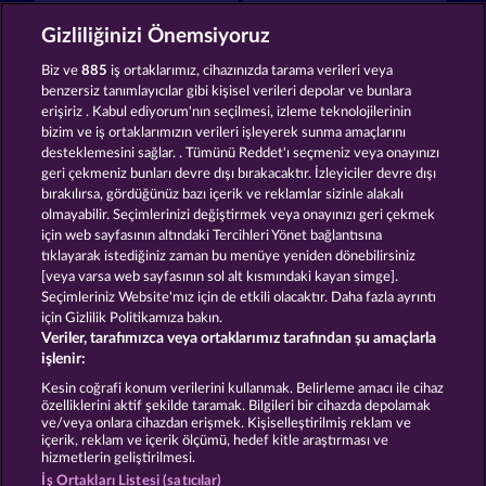
Jack Potter and the Book of Dynasties
Lucky Pharaoh Wild
Gizliliğinizi Önemsiyoruz
Biz ve
885
iş ortaklarımız, cihazınızda tarama verileri veya
benzersiz tanımlayıcılar gibi kişisel verileri depolar ve bunlara
erişiriz . Kabul ediyorum'nın seçilmesi, izleme teknolojilerinin
bizim ve iş ortaklarımızın verileri işleyerek sunma amaçlarını
desteklemesini sağlar. . Tümünü Reddet'ı seçmeniz veya onayınızı
Cleopatra's Crown
Ramses Book
geri çekmeniz bunları devre dışı bırakacaktır. İzleyiciler devre dışı
bırakılırsa, gördüğünüz bazı içerik ve reklamlar sizinle alakalı
olmayabilir. Seçimlerinizi değiştirmek veya onayınızı geri çekmek
için web sayfasının altındaki Tercihleri Yönet bağlantısına
Hüküm ve Koşullar
tıklayarak istediğiniz zaman bu menüye yeniden dönebilirsiniz
[veya varsa web sayfasının sol alt kısmındaki kayan simge].
Gizlilik ve Çerez Bildirimi
Künye
Şirket
Seçimleriniz Website'mız için de etkili olacaktır. Daha fazla ayrıntı
için Gizlilik Politikamıza bakın.
Veriler, tarafımızca veya ortaklarımız tarafından şu amaçlarla
SSS
işlenir:
İptal talebini gönder
Kesin coğrafi konum verilerini kullanmak. Belirleme amacı ile cihaz
özelliklerini aktif şekilde taramak. Bilgileri bir cihazda depolamak
ve/veya onlara cihazdan erişmek. Kişiselleştirilmiş reklam ve
içerik, reklam ve içerik ölçümü, hedef kitle araştırması ve
hizmetlerin geliştirilmesi.
İş Ortakları Listesi (satıcılar)