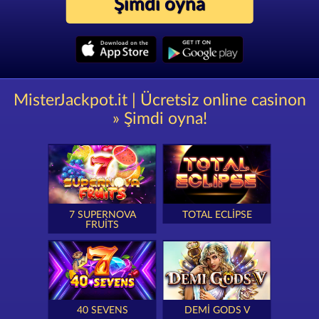
Şimdi oyna
MisterJackpot.it | Ücretsiz online casinon
» Şimdi oyna!
7 SUPERNOVA
TOTAL ECLIPSE
FRUITS
40 SEVENS
DEMI GODS V