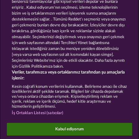
benzersiz tanımlayıcılar gibi kişisel verileri depolar ve bunlara
erişiriz . Kabul ediyorum'nın seçilmesi, izleme teknolojilerinin
GOLDEN EI OF
FOREVER
bizim ve iş ortaklarımızın verileri işleyerek sunma amaçlarını
MOORHUHN
DIAMONDS
desteklemesini sağlar. . Tümünü Reddet'ı seçmeniz veya onayınızı
geri çekmeniz bunları devre dışı bırakacaktır. İzleyiciler devre dışı
Bütün oyunları göster
bırakılırsa, gördüğünüz bazı içerik ve reklamlar sizinle alakalı
olmayabilir. Seçimlerinizi değiştirmek veya onayınızı geri çekmek
için web sayfasının altındaki Tercihleri Yönet bağlantısına
Hüküm ve Koşullar
tıklayarak istediğiniz zaman bu menüye yeniden dönebilirsiniz
[veya varsa web sayfasının sol alt kısmındaki kayan simge].
Gizlilik ve Çerez Bildirimi
Künye
Şirket
Seçimleriniz Website'mız için de etkili olacaktır. Daha fazla ayrıntı
için Gizlilik Politikamıza bakın.
Veriler, tarafımızca veya ortaklarımız tarafından şu amaçlarla
SSS
işlenir:
İptal talebini gönder
Kesin coğrafi konum verilerini kullanmak. Belirleme amacı ile cihaz
özelliklerini aktif şekilde taramak. Bilgileri bir cihazda depolamak
ve/veya onlara cihazdan erişmek. Kişiselleştirilmiş reklam ve
içerik, reklam ve içerik ölçümü, hedef kitle araştırması ve
hizmetlerin geliştirilmesi.
İş Ortakları Listesi (satıcılar)
Sosyal casino oyunları sadece eğlence amaçlıdır ve
gerçek parayla oynanan kumar oyunlarında
Kabul ediyorum
gelecekte elde edilebilecek olası başarılar üzerinde
kesinlikle hiçbir etkisi yoktur.