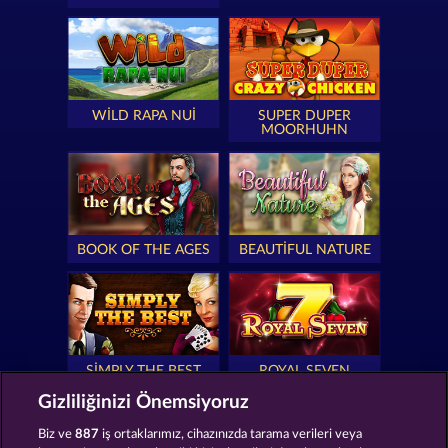
WILD RAPA NUI
SUPER DUPER
MOORHUHN
BOOK OF THE AGES
BEAUTIFUL NATURE
SIMPLY THE BEST
ROYAL SEVEN
Gizliliğinizi Önemsiyoruz
Biz ve
887
iş ortaklarımız, cihazınızda tarama verileri veya