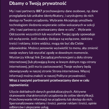
Roman Legion Xtreme
The Griffin
Dbamy o Twoją prywatność
My i nasi partnerzy
887
przechowujemy dane osobowe, np. dane
przeglądania lub unikalne identyfikatory, i uzyskujemy do nich
dostęp na Twoim urządzeniu. Wybranie Akceptuję umożliwia
technologiom śledzenia wspieranie celów wskazanych w sekcji
„My i nasi partnerzy przetwarzamy dane w celu”. . Wybranie
Odrzucenie wszystkich lub wycofanie Twojej zgody spowoduje
Piggy Collect Multiply
Old Fisherman
ich wyłączenie. Jeśli moduły śledzące są wyłączone, niektóre
treści i reklamy, które widzisz, mogą nie być dla Ciebie
odpowiednie. Możesz ponownie wyświetlić to menu, aby zmienić
swoje wybory lub wycofać zgodę w dowolnym momencie.
Zasady i warunki
Wystarczy kliknąć link Zarządzaj preferencjami u dołu strony
internetowej [lub pływającą ikonę w lewym dolnym rogu strony
Oświadczenie dotyczące prywatności i plików
internetowej, jeśli ma to zastosowanie]. Twoje wybory będą
cookie
obowiązywały w naszej stronie Strona internetowa. Więcej
informacji można znaleźć w naszej Polityce prywatności.
Wraz z naszymi partnerami przetwarzamy dane w celu
Nota prawna
Firma
FAQ
zapewnienia:
Prześlij wniosek o wypłatę
Użycie dokładnych danych geolokalizacyjnych. Aktywne
skanowanie charakterystyki urządzenia do celów identyfikacji.
Przechowywanie informacji na urządzeniu lub dostęp do nich.
Spersonalizowane reklamy i treści, pomiar reklam i treści, opinie
odbiorców i ulepszanie usług.