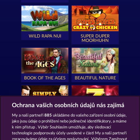
WILD RAPA NUI
SUPER DUPER
MOORHUHN
BOOK OF THE AGES
BEAUTIFUL NATURE
Ochrana vašich osobních údajů nás zajímá
My a naši partneři
885
ukládáme do vašeho zařízení osobní údaje,
SIMPLY THE BEST
ROYAL SEVEN
jako jsou údaje o prohlížení nebo jedinečné identifikátory, a máme
k nim přístup . Výběr Souhlasím umožňuje, aby sledovací
technologie podporovaly účely uvedené v části My a naši partneři
zpracováváme údaje za účelem poskytování . Výběrem Zamítnout