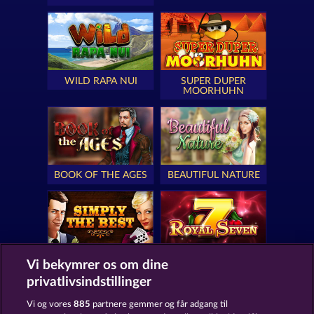
WILD RAPA NUI
SUPER DUPER
MOORHUHN
BOOK OF THE AGES
BEAUTIFUL NATURE
SIMPLY THE BEST
ROYAL SEVEN
Vi bekymrer os om dine
privatlivsindstillinger
Vi og vores
885
partnere gemmer og får adgang til