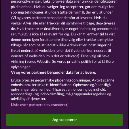
personoplysninger, f.eks. browserdata eller unikke identifikatorer,
på din enhed . Hvis du vælger Jeg accepterer, gør det muligt for
GOLDEN EI OF
FOREVER
sporingsteknologier at understøtte de formål, der er vist under
MOORHUHN
DIAMONDS
»Vi og vores partnere behandler datafor at levere«. Hvis du
vælger Afvis alle eller trækker dit samtykke tilbage, deaktiveres
Vis alle spil
de. Hvis trackere er deaktiveret, er noget indhold og annoncer, du
ser, muligvis ikke så relevant for dig. Du kan til enhver tid få vist
denne menu igen for at ændre dine valg eller trække samtykke
Vilkår og betingelser
tilbage når som helst ved at klikke Administrer indstillinger på
linket nederst på websiden [eller det flydende ikon nederst til
Fortroligheds- og cookie-politik
Kontakt
venstre på websiden, hvis det er relevant]. Dine valg vil have
virkning i vores Website. Se vores privatliv politik for at få flere
Virksomhed
FAQ
oplysninger.
Vi og vores partnere behandler data for at levere:
Indsend anmodning om tilbagetrækning
Bruge præcise geografiske placeringsoplysninger. Aktivt scanne
enhedskarakteristika til identifikation. Opbevare og/eller tilgå
oplysninger på en enhed. Tilpasset annoncering og indhold,
annoncerings- og indholdsmåling, målgruppeundersøgelser og
udvikling af tjenester.
Liste over partnere (leverandører)
Sociale kasinospil har udelukkende et
underholdningsformål og har absolut ingen
Jeg accepterer
indflydelse på din mulige fremtidssucces inden for
spil med rigtige penge.