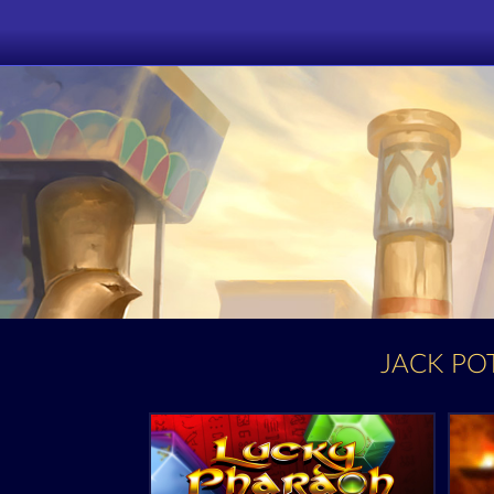
JACK PO