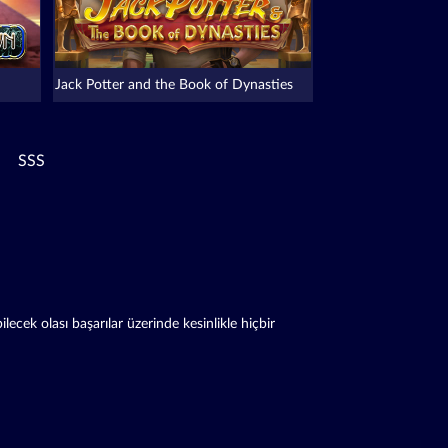
Jack Potter and the Book of Dynasties
SSS
cek olası başarılar üzerinde kesinlikle hiçbir