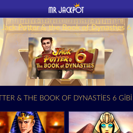
Jack Potter & the Book of Dynasties 6
TTER & THE BOOK OF DYNASTIES 6 GIBI