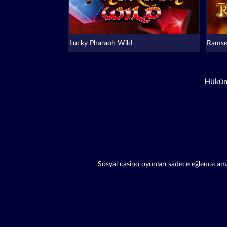
Lucky Pharaoh Wild
Ramse
Hüküm
Sosyal casino oyunları sadece eğlence amaç