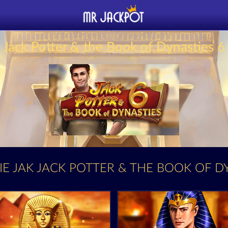
Jack Potter & the Book of Dynasties 6
IE JAK JACK POTTER & THE BOOK OF D