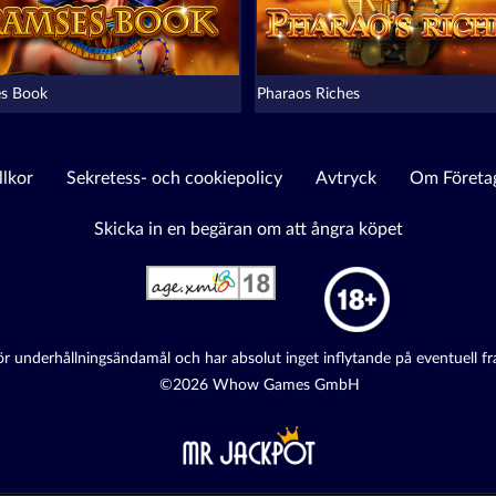
s Book
Pharaos Riches
llkor
Sekretess- och cookiepolicy
Avtryck
Om Företa
Skicka in en begäran om att ångra köpet
ör underhållningsändamål och har absolut inget inflytande på eventuell fr
©2026 Whow Games GmbH