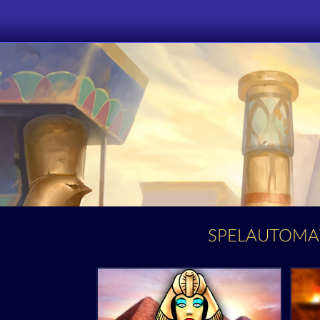
SPELAUTOMAT