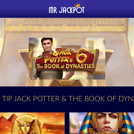
Jack Potter & the Book of Dynasties 6
 TIP JACK POTTER & THE BOOK OF DYN