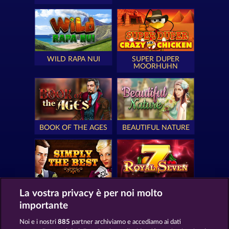
WILD RAPA NUI
SUPER DUPER
MOORHUHN
BOOK OF THE AGES
BEAUTIFUL NATURE
SIMPLY THE BEST
ROYAL SEVEN
La vostra privacy è per noi molto
importante
Noi e i nostri
885
partner archiviamo e accediamo ai dati