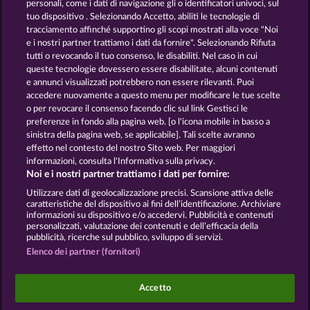
personali, come i dati di navigazione gli o identificatori univoci, sul
tuo dispositivo . Selezionando Accetto, abiliti le tecnologie di
GOLDEN EI OF
FOREVER
tracciamento affinché supportino gli scopi mostrati alla voce "Noi
MOORHUHN
DIAMONDS
e i nostri partner trattiamo i dati da fornire". Selezionando Rifiuta
tutti o revocando il tuo consenso, le disabiliti. Nel caso in cui
Mostra tutti i giochi
queste tecnologie dovessero essere disabilitate, alcuni contenuti
e annunci visualizzati potrebbero non essere rilevanti. Puoi
accedere nuovamente a questo menu per modificare le tue scelte
Termini e condizioni
o per revocare il consenso facendo clic sul link Gestisci le
preferenze in fondo alla pagina web. [o l'icona mobile in basso a
Informativa sulla privacy e cookies
sinistra della pagina web, se applicabile]. Tali scelte avranno
effetto nel contesto del nostro Sito web. Per maggiori
Note legali
Società
FAQ
informazioni, consulta l'Informativa sulla privacy.
Noi e i nostri partner trattiamo i dati per fornire:
Invia richiesta di recesso
Utilizzare dati di geolocalizzazione precisi. Scansione attiva delle
caratteristiche del dispositivo ai fini dell’identificazione. Archiviare
informazioni su dispositivo e/o accedervi. Pubblicità e contenuti
personalizzati, valutazione dei contenuti e dell’efficacia della
pubblicità, ricerche sul pubblico, sviluppo di servizi.
Elenco dei partner (fornitori)
I giochi social da casinò sono volti esclusivamente
all'intrattenimento e non esercitano alcuna
Accetto
influenza sull’eventuale futuro utilizzo di giochi
d'azzardo con denaro reale.