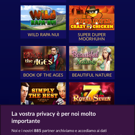
WILD RAPA NUI
SUPER DUPER
MOORHUHN
BOOK OF THE AGES
BEAUTIFUL NATURE
SIMPLY THE BEST
ROYAL SEVEN
La vostra privacy è per noi molto
importante
Noi e i nostri
885
partner archiviamo e accediamo ai dati