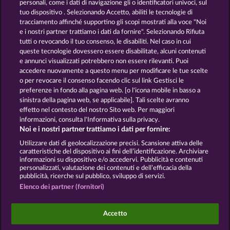
personali, come i dati di navigazione gli o identificatori univoci, sul
tuo dispositivo . Selezionando Accetto, abiliti le tecnologie di
GOLDEN EI OF
FOREVER
tracciamento affinché supportino gli scopi mostrati alla voce "Noi
MOORHUHN
DIAMONDS
e i nostri partner trattiamo i dati da fornire". Selezionando Rifiuta
tutti o revocando il tuo consenso, le disabiliti. Nel caso in cui
Mostra tutti i giochi
queste tecnologie dovessero essere disabilitate, alcuni contenuti
e annunci visualizzati potrebbero non essere rilevanti. Puoi
accedere nuovamente a questo menu per modificare le tue scelte
Termini e condizioni
o per revocare il consenso facendo clic sul link Gestisci le
preferenze in fondo alla pagina web. [o l'icona mobile in basso a
Informativa sulla privacy e cookies
sinistra della pagina web, se applicabile]. Tali scelte avranno
effetto nel contesto del nostro Sito web. Per maggiori
Note legali
Società
FAQ
informazioni, consulta l'Informativa sulla privacy.
Noi e i nostri partner trattiamo i dati per fornire:
Invia richiesta di recesso
Utilizzare dati di geolocalizzazione precisi. Scansione attiva delle
caratteristiche del dispositivo ai fini dell’identificazione. Archiviare
informazioni su dispositivo e/o accedervi. Pubblicità e contenuti
personalizzati, valutazione dei contenuti e dell’efficacia della
pubblicità, ricerche sul pubblico, sviluppo di servizi.
Elenco dei partner (fornitori)
I giochi social da casinò sono volti esclusivamente
all'intrattenimento e non esercitano alcuna
Accetto
influenza sull’eventuale futuro utilizzo di giochi
d'azzardo con denaro reale.