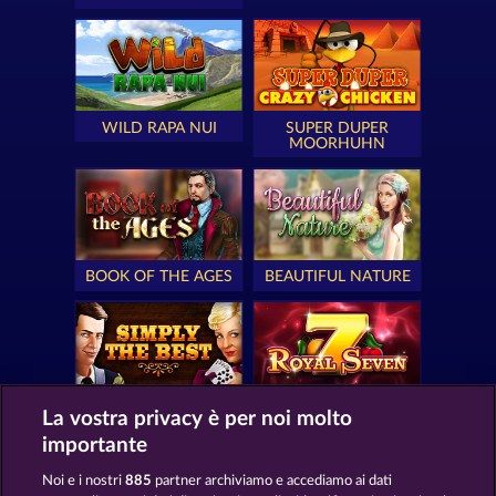
WILD RAPA NUI
SUPER DUPER
MOORHUHN
BOOK OF THE AGES
BEAUTIFUL NATURE
SIMPLY THE BEST
ROYAL SEVEN
La vostra privacy è per noi molto
importante
Noi e i nostri
885
partner archiviamo e accediamo ai dati