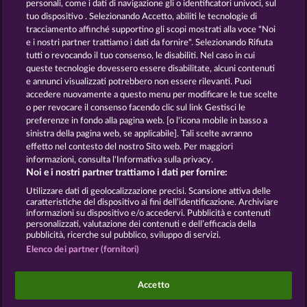
personali, come i dati di navigazione gli o identificatori univoci, sul
tuo dispositivo . Selezionando Accetto, abiliti le tecnologie di
GOLDEN EI OF
FOREVER
tracciamento affinché supportino gli scopi mostrati alla voce "Noi
MOORHUHN
DIAMONDS
e i nostri partner trattiamo i dati da fornire". Selezionando Rifiuta
tutti o revocando il tuo consenso, le disabiliti. Nel caso in cui
Mostra tutti i giochi
queste tecnologie dovessero essere disabilitate, alcuni contenuti
e annunci visualizzati potrebbero non essere rilevanti. Puoi
accedere nuovamente a questo menu per modificare le tue scelte
Termini e condizioni
o per revocare il consenso facendo clic sul link Gestisci le
preferenze in fondo alla pagina web. [o l'icona mobile in basso a
Informativa sulla privacy e cookies
sinistra della pagina web, se applicabile]. Tali scelte avranno
effetto nel contesto del nostro Sito web. Per maggiori
Note legali
Società
FAQ
informazioni, consulta l'Informativa sulla privacy.
Noi e i nostri partner trattiamo i dati per fornire:
Invia richiesta di recesso
Utilizzare dati di geolocalizzazione precisi. Scansione attiva delle
caratteristiche del dispositivo ai fini dell’identificazione. Archiviare
informazioni su dispositivo e/o accedervi. Pubblicità e contenuti
personalizzati, valutazione dei contenuti e dell’efficacia della
pubblicità, ricerche sul pubblico, sviluppo di servizi.
Elenco dei partner (fornitori)
I giochi social da casinò sono volti esclusivamente
all'intrattenimento e non esercitano alcuna
Accetto
influenza sull’eventuale futuro utilizzo di giochi
d'azzardo con denaro reale.