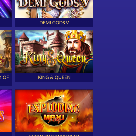
DEMI GODS V
K OF
KING & QUEEN