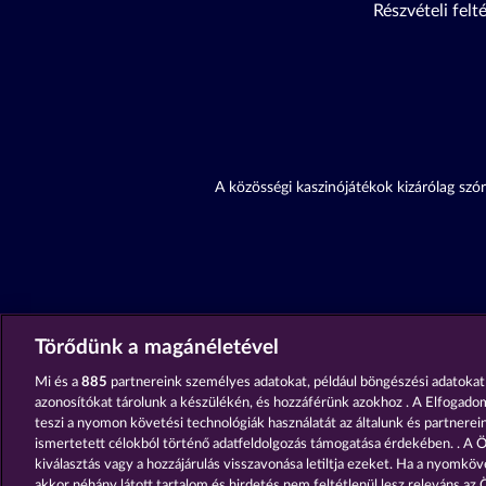
Részvételi felt
A közösségi kaszinójátékok kizárólag szór
Törődünk a magánéletével
Mi és a
885
partnereink személyes adatokat, például böngészési adatokat
azonosítókat tárolunk a készülékén, és hozzáférünk azokhoz . A Elfogado
teszi a nyomon követési technológiák használatát az általunk és partnereink
ismertetett célokból történő adatfeldolgozás támogatása érdekében. . A Ö
kiválasztás vagy a hozzájárulás visszavonása letiltja ezeket. Ha a nyomköve
akkor néhány látott tartalom és hirdetés nem feltétlenül lesz releváns az