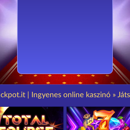
ckpot.it | Ingyenes online kaszinó » Ját