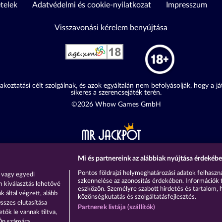
ételek
Adatvédelmi és cookie-nyilatkozat
Impresszum
Visszavonási kérelem benyújtása
akoztatási célt szolgálnak, és azok egyáltalán nem befolyásolják, hogy a j
sikeres a szerencsejáték terén.
©2026 Whow Games GmbH
Mi és partnereink az alábbiak nyújtása érdekébe
Pontos földrajzi helymeghatározási adatok felhaszná
 vagy egyedi
szkennelése az azonosítás érdekében. Információk 
m kiválasztás lehetővé
eszközön. Személyre szabott hirdetés és tartalom, 
 által végzett, alább
közönségkutatás és szolgáltatásfejlesztés.
sszes elutasítása
Partnerek listája (szállítók)
tők le vannak tiltva,
 Ön számára.