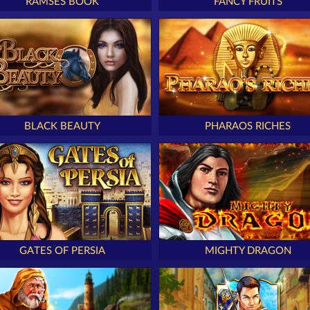
RAMSES BOOK
FANCY FRUITS
BLACK BEAUTY
PHARAOS RICHES
GATES OF PERSIA
MIGHTY DRAGON