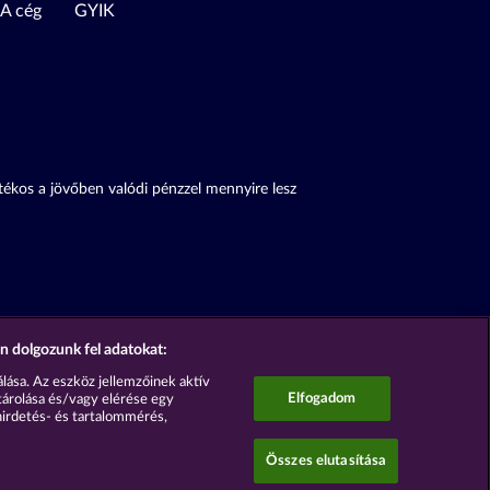
A cég
GYIK
átékos a jövőben valódi pénzzel mennyire lesz
n dolgozunk fel adatokat:
lása. Az eszköz jellemzőinek aktív
Elfogadom
tárolása és/vagy elérése egy
hirdetés- és tartalommérés,
Összes elutasítása