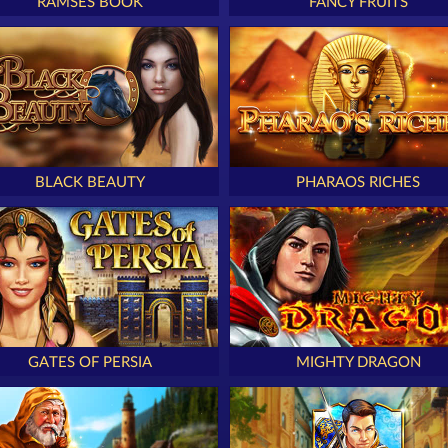
RAMSES BOOK
FANCY FRUITS
BLACK BEAUTY
PHARAOS RICHES
GATES OF PERSIA
MIGHTY DRAGON