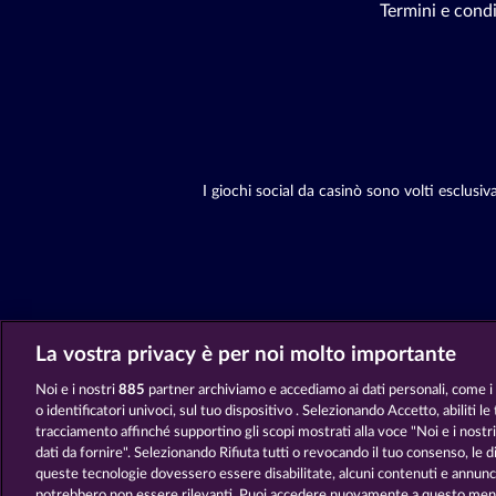
Termini e condi
I giochi social da casinò sono volti esclusi
La vostra privacy è per noi molto importante
Noi e i nostri
885
partner archiviamo e accediamo ai dati personali, come i d
o identificatori univoci, sul tuo dispositivo . Selezionando Accetto, abiliti le
tracciamento affinché supportino gli scopi mostrati alla voce "Noi e i nostri
dati da fornire". Selezionando Rifiuta tutti o revocando il tuo consenso, le dis
queste tecnologie dovessero essere disabilitate, alcuni contenuti e annunci
potrebbero non essere rilevanti. Puoi accedere nuovamente a questo menu