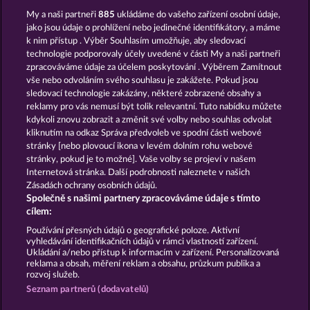
My a naši partneři
885
ukládáme do vašeho zařízení osobní údaje,
Atlantic Wilds
Beautiful Nature
jako jsou údaje o prohlížení nebo jedinečné identifikátory, a máme
k nim přístup . Výběr Souhlasím umožňuje, aby sledovací
technologie podporovaly účely uvedené v části My a naši partneři
zpracováváme údaje za účelem poskytování . Výběrem Zamítnout
vše nebo odvoláním svého souhlasu je zakážete. Pokud jsou
sledovací technologie zakázány, některé zobrazené obsahy a
reklamy pro vás nemusí být tolik relevantní. Tuto nabídku můžete
kdykoli znovu zobrazit a změnit své volby nebo souhlas odvolat
Majestic King
Cutie Cat
kliknutím na odkaz Správa předvoleb ve spodní části webové
stránky [nebo plovoucí ikona v levém dolním rohu webové
stránky, pokud je to možné]. Vaše volby se projeví v našem
Podmínky
Prohlášení o Soukromí a Cookies
Internetová stránka. Další podrobnosti naleznete v našich
Zásadách ochrany osobních údajů.
Společně s našimi partnery zpracováváme údaje s tímto
Kontakt
Společnost
Časté dotazy
cílem:
Podat Žádost o Odstoupení
Používání přesných údajů o geografické poloze. Aktivní
vyhledávání identifikačních údajů v rámci vlastností zařízení.
Ukládání a/nebo přístup k informacím v zařízení. Personalizovaná
reklama a obsah, měření reklam a obsahu, průzkum publika a
rozvoj služeb.
Seznam partnerů (dodavatelů)