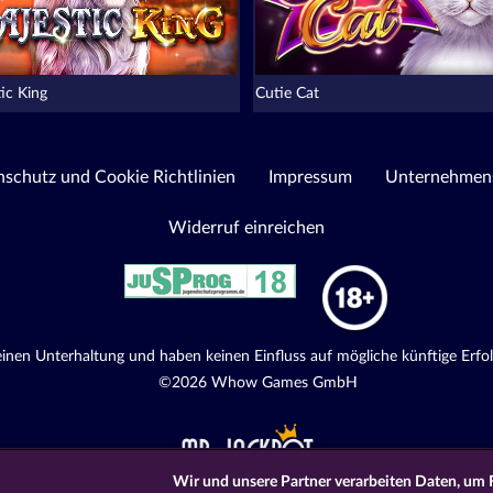
ic King
Cutie Cat
schutz und Cookie Richtlinien
Impressum
Unternehmens
Widerruf einreichen
einen Unterhaltung und haben keinen Einfluss auf mögliche künftige Erfol
©2026 Whow Games GmbH
Wir und unsere Partner verarbeiten Daten, um F