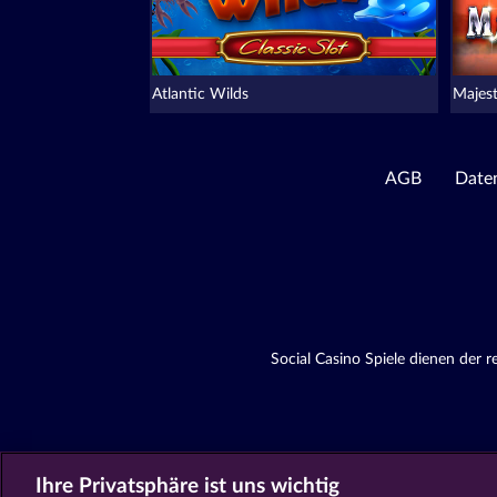
Atlantic Wilds
Majest
AGB
Daten
Social Casino Spiele dienen der r
Ihre Privatsphäre ist uns wichtig