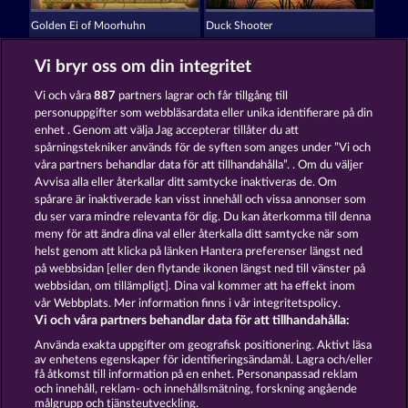
Golden Ei of Moorhuhn
Duck Shooter
Vi bryr oss om din integritet
Vi och våra
887
partners lagrar och får tillgång till
personuppgifter som webbläsardata eller unika identifierare på din
enhet . Genom att välja Jag accepterar tillåter du att
spårningstekniker används för de syften som anges under ”Vi och
Beautiful Nature
Majestic King
våra partners behandlar data för att tillhandahålla”. . Om du väljer
Avvisa alla eller återkallar ditt samtycke inaktiveras de. Om
spårare är inaktiverade kan visst innehåll och vissa annonser som
du ser vara mindre relevanta för dig. Du kan återkomma till denna
Användarvillkor
meny för att ändra dina val eller återkalla ditt samtycke när som
helst genom att klicka på länken Hantera preferenser längst ned
Sekretess- och cookiepolicy
Avtryck
på webbsidan [eller den flytande ikonen längst ned till vänster på
webbsidan, om tillämpligt]. Dina val kommer att ha effekt inom
Om Företaget
FAQ
vår Webbplats. Mer information finns i vår integritetspolicy.
Vi och våra partners behandlar data för att tillhandahålla:
Skicka in en begäran om att ångra köpet
Använda exakta uppgifter om geografisk positionering. Aktivt läsa
av enhetens egenskaper för identifieringsändamål. Lagra och/eller
få åtkomst till information på en enhet. Personanpassad reklam
och innehåll, reklam- och innehållsmätning, forskning angående
målgrupp och tjänsteutveckling.