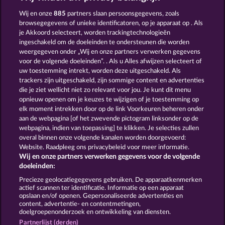
Savanna Moon
Night Wolves
Wij en onze
885
partners slaan persoonsgegevens, zoals
browsegegevens of unieke identificatoren, op je apparaat op . Als
je Akkoord selecteert, worden trackingtechnologieën
ingeschakeld om de doeleinden te ondersteunen die worden
weergegeven onder „Wij en onze partners verwerken gegevens
voor de volgende doeleinden”. . Als u Alles afwijzen selecteert of
uw toestemming intrekt, worden deze uitgeschakeld. Als
Majestic King
Wild Rapa Nui
trackers zijn uitgeschakeld, zijn sommige content en advertenties
die je ziet wellicht niet zo relevant voor jou. Je kunt dit menu
opnieuw openen om je keuzes te wijzigen of je toestemming op
elk moment intrekken door op de link Voorkeuren beheren onder
Algemene voorwaarden
aan de webpagina [of het zwevende pictogram linksonder op de
webpagina, indien van toepassing] te klikken. Je selecties zullen
Privacy- en cookieverklaring
Colofon
overal binnen onze volgende kanalen worden doorgevoerd:
Website. Raadpleeg ons privacybeleid voor meer informatie.
Wij en onze partners verwerken gegevens voor de volgende
Bedrijf
FAQ
doeleinden:
Terugbetalingsverzoek indienen
Precieze geolocatiegegevens gebruiken. De apparaatkenmerken
actief scannen ter identificatie. Informatie op een apparaat
opslaan en/of openen. Gepersonaliseerde advertenties en
content, advertentie- en contentmetingen,
doelgroepenonderzoek en ontwikkeling van diensten.
Partnerlijst (derden)