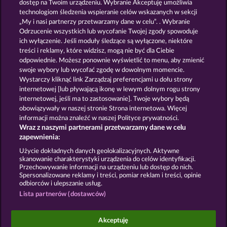
dostęp na Twoim urządzeniu. Wybranie Akceptuję umożliwia
technologiom śledzenia wspieranie celów wskazanych w sekcji
GOLDEN EI OF
FOREVER
„My i nasi partnerzy przetwarzamy dane w celu”. . Wybranie
MOORHUHN
DIAMONDS
Odrzucenie wszystkich lub wycofanie Twojej zgody spowoduje
ich wyłączenie. Jeśli moduły śledzące są wyłączone, niektóre
Pokaż wszystkie gry
treści i reklamy, które widzisz, mogą nie być dla Ciebie
odpowiednie. Możesz ponownie wyświetlić to menu, aby zmienić
swoje wybory lub wycofać zgodę w dowolnym momencie.
Zasady i warunki
Wystarczy kliknąć link Zarządzaj preferencjami u dołu strony
internetowej [lub pływającą ikonę w lewym dolnym rogu strony
Oświadczenie dotyczące prywatności i plików
internetowej, jeśli ma to zastosowanie]. Twoje wybory będą
cookie
obowiązywały w naszej stronie Strona internetowa. Więcej
informacji można znaleźć w naszej Polityce prywatności.
Wraz z naszymi partnerami przetwarzamy dane w celu
Nota prawna
Firma
FAQ
zapewnienia:
Prześlij wniosek o wypłatę
Użycie dokładnych danych geolokalizacyjnych. Aktywne
skanowanie charakterystyki urządzenia do celów identyfikacji.
Przechowywanie informacji na urządzeniu lub dostęp do nich.
Spersonalizowane reklamy i treści, pomiar reklam i treści, opinie
odbiorców i ulepszanie usług.
Lista partnerów (dostawców)
Gry społecznościowe mają przeznaczenie czysto
rozrywkowe i nie mają absolutnie żadnego wpływu
Akceptuję