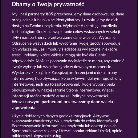
Creatures of the Night
Mystic Force
Dbamy o Twoją prywatność
My i nasi partnerzy
885
przechowujemy dane osobowe, np. dane
przeglądania lub unikalne identyfikatory, i uzyskujemy do nich
dostęp na Twoim urządzeniu. Wybranie Akceptuję umożliwia
technologiom śledzenia wspieranie celów wskazanych w sekcji
„My i nasi partnerzy przetwarzamy dane w celu”. . Wybranie
Odrzucenie wszystkich lub wycofanie Twojej zgody spowoduje
The Griffin
Magic Stone
ich wyłączenie. Jeśli moduły śledzące są wyłączone, niektóre
treści i reklamy, które widzisz, mogą nie być dla Ciebie
odpowiednie. Możesz ponownie wyświetlić to menu, aby zmienić
swoje wybory lub wycofać zgodę w dowolnym momencie.
Zasady i warunki
Wystarczy kliknąć link Zarządzaj preferencjami u dołu strony
internetowej [lub pływającą ikonę w lewym dolnym rogu strony
Oświadczenie dotyczące prywatności i plików
internetowej, jeśli ma to zastosowanie]. Twoje wybory będą
cookie
obowiązywały w naszej stronie Strona internetowa. Więcej
informacji można znaleźć w naszej Polityce prywatności.
Wraz z naszymi partnerami przetwarzamy dane w celu
Nota prawna
Firma
FAQ
zapewnienia:
Prześlij wniosek o wypłatę
Użycie dokładnych danych geolokalizacyjnych. Aktywne
skanowanie charakterystyki urządzenia do celów identyfikacji.
Przechowywanie informacji na urządzeniu lub dostęp do nich.
Spersonalizowane reklamy i treści, pomiar reklam i treści, opinie
odbiorców i ulepszanie usług.