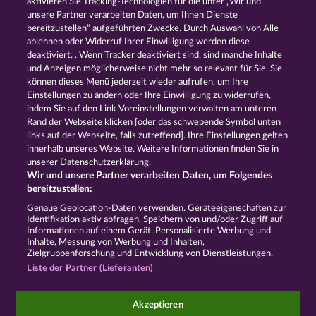
aktivieren Sie Tracking-Technologien für die unter „Wir und
Mystic Force
Gates Of Ishtar
unsere Partner verarbeiten Daten, um Ihnen Dienste
bereitzustellen“ aufgeführten Zwecke. Durch Auswahl von Alle
ablehnen oder Widerruf Ihrer Einwilligung werden diese
deaktiviert. . Wenn Tracker deaktiviert sind, sind manche Inhalte
und Anzeigen möglicherweise nicht mehr so ​​relevant für Sie. Sie
können dieses Menü jederzeit wieder aufrufen, um Ihre
Einstellungen zu ändern oder Ihre Einwilligung zu widerrufen,
Valkyries - The Nibelung Legends
Magic Mirror
indem Sie auf den Link Voreinstellungen verwalten am unteren
Rand der Webseite klicken [oder das schwebende Symbol unten
links auf der Webseite, falls zutreffend]. Ihre Einstellungen gelten
innerhalb unseres Website. Weitere Informationen finden Sie in
AGB
Datenschutz und Cookie Richtlinien
unserer Datenschutzerklärung.
Wir und unsere Partner verarbeiten Daten, um Folgendes
Impressum
Unternehmensseite
FAQ
bereitzustellen:
Genaue Geolocation-Daten verwenden. Geräteeigenschaften zur
Identifikation aktiv abfragen. Speichern von und/oder Zugriff auf
Widerruf einreichen
Informationen auf einem Gerät. Personalisierte Werbung und
Inhalte, Messung von Werbung und Inhalten,
Zielgruppenforschung und Entwicklung von Dienstleistungen.
Liste der Partner (Lieferanten)
Social Casino Spiele dienen der reinen Unterhaltung
Akzeptieren
und haben keinen Einfluss auf mögliche künftige