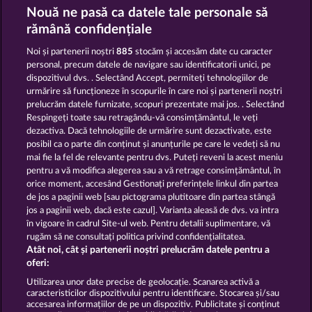
Wild Rapa Nui
Beautiful Nature
Nouă ne pasă ca datele tale personale să
rămână confidențiale
Noi și partenerii noștri
885
stocăm și accesăm date cu caracter
personal, precum datele de navigare sau identificatorii unici, pe
dispozitivul dvs. . Selectând Accept, permiteți tehnologiilor de
urmărire să funcționeze în scopurile în care noi și partenerii noștri
prelucrăm datele furnizate, scopuri prezentate mai jos. . Selectând
Golden Ei of Moorhuhn
Cutie Cat
Respingeți toate sau retragându-vă consimțământul, le veți
dezactiva. Dacă tehnologiile de urmărire sunt dezactivate, este
posibil ca o parte din conținut și anunțurile pe care le vedeți să nu
Termeni și condiții
mai fie la fel de relevante pentru dvs. Puteți reveni la acest meniu
pentru a vă modifica alegerea sau a vă retrage consimțământul, în
orice moment, accesând Gestionați preferințele linkul din partea
Declarație privind confidențialitatea și
de jos a paginii web [sau pictograma plutitoare din partea stângă
cookies
jos a paginii web, dacă este cazul]. Varianta aleasă de dvs. va intra
în vigoare în cadrul Site-ul web. Pentru detalii suplimentare, vă
Asistență tehnică
Firmă
rugăm să ne consultați politica privind confidențialitatea.
Atât noi, cât și partenerii noștri prelucrăm datele pentru a
Întrebări frecvente
oferi:
Utilizarea unor date precise de geolocație. Scanarea activă a
caracteristicilor dispozitivului pentru identificare. Stocarea și/sau
Trimite Cererea de Retragere
accesarea informațiilor de pe un dispozitiv. Publicitate și conținut