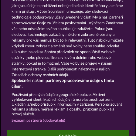
My a naši partneři
887
ukládáme do vašeho zařízení osobní údaje,
Golden Ei of Moorhuhn
Black Beauty
jako jsou údaje o prohlížení nebo jedinečné identifikátory, a máme
k nim přístup . Výběr Souhlasím umožňuje, aby sledovací
technologie podporovaly účely uvedené v části My a naši partneři
zpracováváme údaje za účelem poskytování . Výběrem Zamítnout
vše nebo odvoláním svého souhlasu je zakážete. Pokud jsou
sledovací technologie zakázány, některé zobrazené obsahy a
reklamy pro vás nemusí být tolik relevantní. Tuto nabídku můžete
kdykoli znovu zobrazit a změnit své volby nebo souhlas odvolat
Majestic King
Duck Shooter
kliknutím na odkaz Správa předvoleb ve spodní části webové
stránky [nebo plovoucí ikona v levém dolním rohu webové
stránky, pokud je to možné]. Vaše volby se projeví v našem
Podmínky
Prohlášení o Soukromí a Cookies
Internetová stránka. Další podrobnosti naleznete v našich
Zásadách ochrany osobních údajů.
Společně s našimi partnery zpracováváme údaje s tímto
Kontakt
Společnost
Časté dotazy
cílem:
Podat Žádost o Odstoupení
Používání přesných údajů o geografické poloze. Aktivní
vyhledávání identifikačních údajů v rámci vlastností zařízení.
Ukládání a/nebo přístup k informacím v zařízení. Personalizovaná
reklama a obsah, měření reklam a obsahu, průzkum publika a
rozvoj služeb.
Seznam partnerů (dodavatelů)
Sociální kasinové hry jsou určeny výhradně k
zábavním účelům a nemají vůbec žádný vliv na