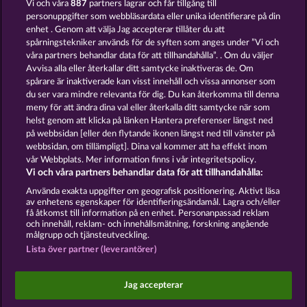
Vi och våra
887
partners lagrar och får tillgång till
personuppgifter som webbläsardata eller unika identifierare på din
GOLDEN EI OF
FOREVER
enhet . Genom att välja Jag accepterar tillåter du att
MOORHUHN
DIAMONDS
spårningstekniker används för de syften som anges under ”Vi och
våra partners behandlar data för att tillhandahålla”. . Om du väljer
Visa alla spel
Avvisa alla eller återkallar ditt samtycke inaktiveras de. Om
spårare är inaktiverade kan visst innehåll och vissa annonser som
du ser vara mindre relevanta för dig. Du kan återkomma till denna
Användarvillkor
meny för att ändra dina val eller återkalla ditt samtycke när som
helst genom att klicka på länken Hantera preferenser längst ned
Sekretess- och cookiepolicy
Avtryck
på webbsidan [eller den flytande ikonen längst ned till vänster på
webbsidan, om tillämpligt]. Dina val kommer att ha effekt inom
Om Företaget
FAQ
vår Webbplats. Mer information finns i vår integritetspolicy.
Vi och våra partners behandlar data för att tillhandahålla:
Skicka in en begäran om att ångra köpet
Använda exakta uppgifter om geografisk positionering. Aktivt läsa
av enhetens egenskaper för identifieringsändamål. Lagra och/eller
få åtkomst till information på en enhet. Personanpassad reklam
och innehåll, reklam- och innehållsmätning, forskning angående
målgrupp och tjänsteutveckling.
Lista över partner (leverantörer)
Sociala casinospel är endast avsedda för
underhållningsändamål och har absolut inget
Jag accepterar
inflytande på eventuell framtida framgång i spel
med riktiga pengar.